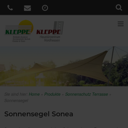
Sie sind hier:
Home
»
Produkte
»
Sonnenschutz Terrasse
»
Sonnensegel
Sonnensegel Sonea