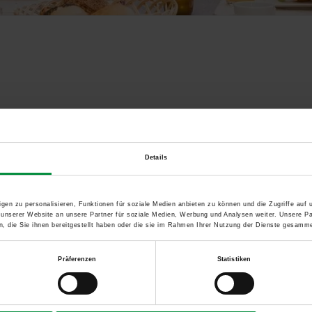
ekt
e Möglichkeiten in Design und Funktion sowohl für die Planung
Details
h, ob Sie Bauherr, Modernisierer oder Architekt bzw. Fachplan
 richtige Entscheidung zu treffen. Finden Sie umfassende Infor
gen zu personalisieren, Funktionen für soziale Medien anbieten zu können und die Zugriffe auf
ilfen, mit denen Sie das Sonnenlicht optimal nutzen. Für optim
 unserer Website an unsere Partner für soziale Medien, Werbung und Analysen weiter. Unsere Pa
 die Sie ihnen bereitgestellt haben oder die sie im Rahmen Ihrer Nutzung der Dienste gesamme
le Energieeffizienz.
Präferenzen
Statistiken