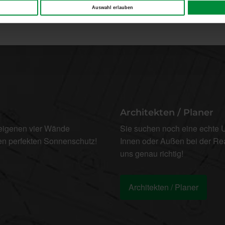
Auswahl erlauben
Architekten / Planer
 eigenen vier Wände
Sie suchen noch eine echte U
den perfekten Sonnenschutz!
Innen oder Außen bei der Re
uns genau richtig!
Architekten / Planer