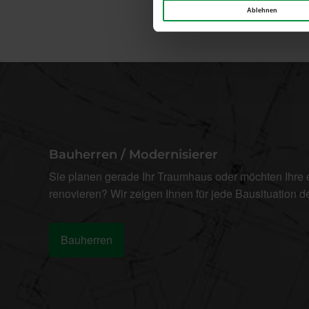
Ablehnen
Bauherren / Modernisierer
Sie planen gerade Ihr Traumhaus oder möchten Ihre
renovieren? Wir zeigen Ihnen für jede Bausituation 
Bauherren