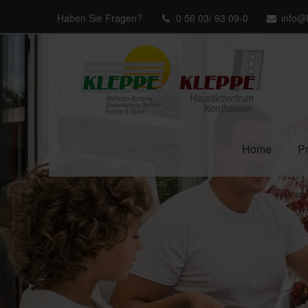
Haben Sie Fragen?
0 56 03/ 93 09-0
info@
Home
P
IND