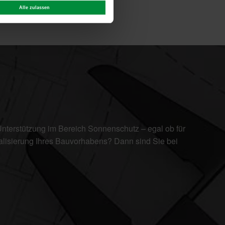
Alle zulassen
nterstützung im Bereich Sonnenschutz – egal ob für
alisierung Ihres Bauvorhabens? Dann sind Sie bei