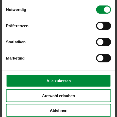
gesammelt haben.
Einwilligungsauswahl
Notwendig
Farben & Stoffe
Weitere Informationen
Präferenzen
Das könnte Sie auch interessieren
Statistiken
Marketing
Alle zulassen
Auswahl erlauben
Ablehnen