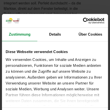
integriert werden soll. Perfekt durchdacht – da die
Markise, direkt auf dem Fenster befestigt, in die
Rohbauöffnung eingesetzt wird. Interessant bei
Sanierung: einfache Fensteranbindung durch
Clipsystem, vorhandene Kästen können oft genutzt
werden und die Neubau-Aufsetz Markise hat
Zustimmung
Details
Über Cookies
hervorragende Wärme- und Schalldämmwerte. So
geht Sanierung!
Diese Webseite verwendet Cookies
Brillante Extras
Wir verwenden Cookies, um Inhalte und Anzeigen zu
personalisieren, Funktionen für soziale Medien anbieten
Fensteranbindung auf Wunsch optional über
zu können und die Zugriffe auf unsere Website zu
Clipbefestigung
analysieren. Außerdem geben wir Informationen zu Ihrer
Verwendung unserer Website an unsere Partner für
Weitere Informationen zu
soziale Medien, Werbung und Analysen weiter. Unsere
Ausstattungsextras Fenster-Markisen
Partner führen diese Informationen möglicherweise mit
Weitere Informationen zu Stoffqualitäten
weiteren Daten zusammen, die Sie ihnen bereitgestellt
haben oder die sie im Rahmen Ihrer Nutzung der Dienste