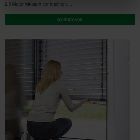
2,5 Meter wirksam vor Insekten. …
„WAREMA
weiterlesen
Insektenschutzrollo
GrandSlide:
Einfach
grandios“