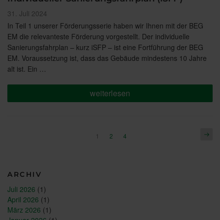
Veröffentlicht
31. Juli 2024
am
In Teil 1 unserer Förderungsserie haben wir Ihnen mit der BEG
EM die relevanteste Förderung vorgestellt. Der individuelle
Sanierungsfahrplan – kurz iSFP – ist eine Fortführung der BEG
EM. Voraussetzung ist, dass das Gebäude mindestens 10 Jahre
alt ist. Ein …
„Förderung
weiterlesen
für
Ihre
Sanierung
Teil
2:
Seitennummerierung
Näch
Seite
Seite
Seite
1
2
4
Individueller
Seite
der
Sanierungsfahrplan
(iSFP)“
Beiträge
ARCHIV
Juli 2026
(1)
April 2026
(1)
März 2026
(1)