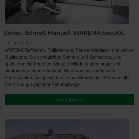
Sicher. Schnell. Manuell. WAREMA SecuKit.
Veröffentlicht
11. April 2025
am
WAREMA Raffstoren, Rollläden und Fenster-Markisen sind wahre
Multitalente. Sie ermöglichen Sonnen- und Sichtschutz, und
optimieren die Energieeffizienz. Rollläden haben sogar eine
einbruchhemmende Wirkung. Doch was passiert in einer
Paniksituation, ausgelöst durch einen Brand oder Stromausfall?
Dann sind gut geplante Rettungswege …
„Sicher.
weiterlesen
Schnell.
Manuell.
WAREMA
SecuKit.“