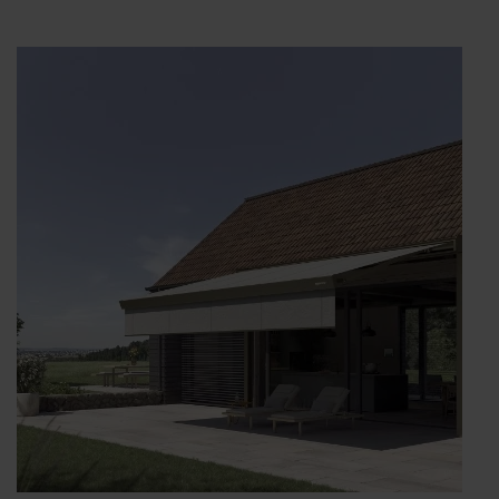
WAREMA
Terrea
K55:
Design
is
personality.“