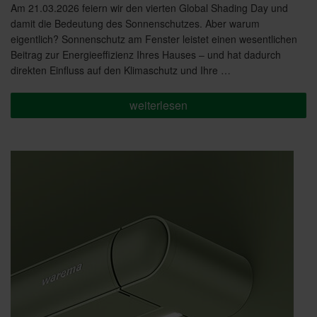
am
Am 21.03.2026 feiern wir den vierten Global Shading Day und
damit die Bedeutung des Sonnenschutzes. Aber warum
eigentlich? Sonnenschutz am Fenster leistet einen wesentlichen
Beitrag zur Energieeffizienz Ihres Hauses – und hat dadurch
direkten Einfluss auf den Klimaschutz und Ihre …
„Energie
weiterlesen
sparen
und
Klima
schützen“