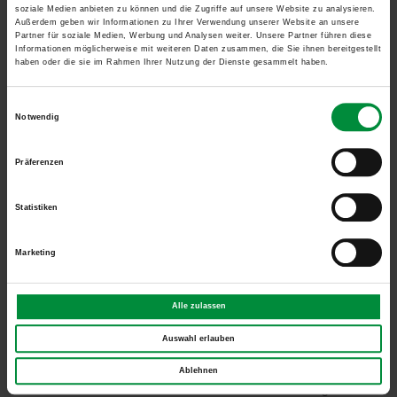
soziale Medien anbieten zu können und die Zugriffe auf unsere Website zu analysieren.
Außerdem geben wir Informationen zu Ihrer Verwendung unserer Website an unsere
Partner für soziale Medien, Werbung und Analysen weiter. Unsere Partner führen diese
Informationen möglicherweise mit weiteren Daten zusammen, die Sie ihnen bereitgestellt
haben oder die sie im Rahmen Ihrer Nutzung der Dienste gesammelt haben.
Einwilligungsauswahl
Notwendig
Präferenzen
Statistiken
WAREMA Insektenschutzrollo GrandSlide:
Marketing
Einfach grandios
Veröffentlicht
3. Juli 2025
am
Glasfassaden mit großformatigen Fenster- und Türöffnungen,
Alle zulassen
Hebe-Schiebetüren oder Glas-Falt-Anlagen sorgen in der
Auswahl erlauben
modernen Architektur für viel Licht und Transparenz. Genau
hierfür bietet WAREMA einen Premium-Insektenschutz der neuen
Ablehnen
Dimension: WAREMA GrandSlide. Schützen Sie Öffnungen bis zu