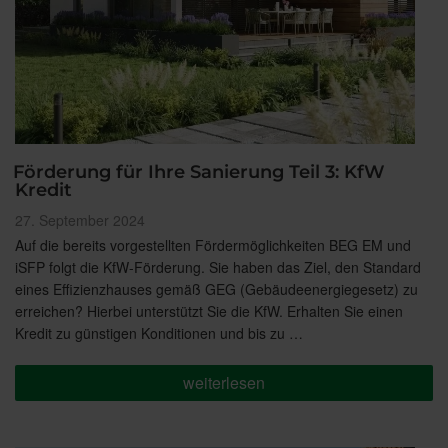
Förderung für Ihre Sanierung Teil 3: KfW
Kredit
Veröffentlicht
27. September 2024
am
Auf die bereits vorgestellten Fördermöglichkeiten BEG EM und
iSFP folgt die KfW-Förderung. Sie haben das Ziel, den Standard
eines Effizienzhauses gemäß GEG (Gebäudeenergiegesetz) zu
erreichen? Hierbei unterstützt Sie die KfW. Erhalten Sie einen
Kredit zu günstigen Konditionen und bis zu …
„Förderung
weiterlesen
für
Ihre
Sanierung
Teil