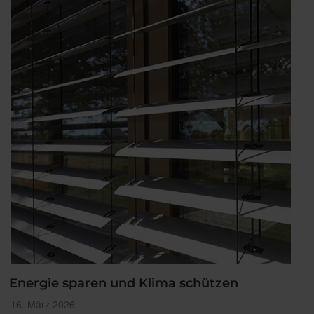
für
WAREMA
Kassetten-
Markisen“
Energie sparen und Klima schützen
Veröffentlicht
16. März 2026