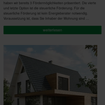
haben wir bereits 3 Fördermöglichkeiten präsentiert. Die vierte
und letzte Option ist die steuerliche Förderung. Für die
steuerliche Förderung ist kein Energieberater notwendig.
Voraussetzung ist, dass Sie Inhaber der Wohnung sind …
„Förderung
weiterlesen
für
Ihre
Sanierung
Teil
4:
Steuerliche
Förderung“