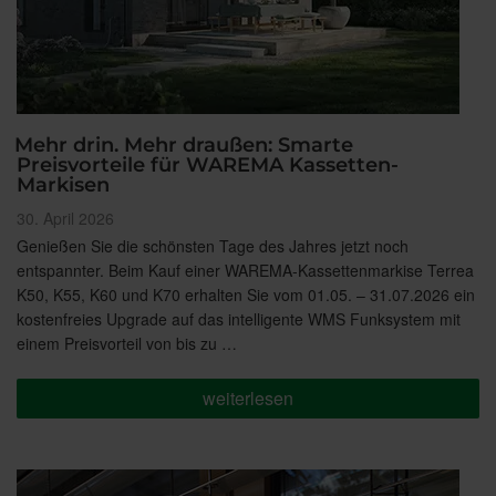
Mehr drin. Mehr draußen: Smarte
Preisvorteile für WAREMA Kassetten-
Markisen
Veröffentlicht
30. April 2026
am
Genießen Sie die schönsten Tage des Jahres jetzt noch
entspannter. Beim Kauf einer WAREMA-Kassettenmarkise Terrea
K50, K55, K60 und K70 erhalten Sie vom 01.05. – 31.07.2026 ein
kostenfreies Upgrade auf das intelligente WMS Funksystem mit
einem Preisvorteil von bis zu …
„Mehr
weiterlesen
drin.
Mehr
draußen:
Smarte
Preisvorteile