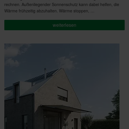
rechnen. Außenliegender Sonnenschutz kann dabei helfen, die
Wärme frühzeitig abzuhalten. Wärme stoppen, …
„Angenehm
weiterlesen
kühl:
Außenliegender
Sonnenschutz
gegen
die
Sommerhitze“