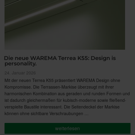
Die neue WAREMA Terrea K55: Design is
personality.
Veröffentlicht
24. Januar 2026
am
Mit der neuen Terrea K55 präsentiert WAREMA Design ohne
Kompromisse. Die Terrassen-Markise überzeugt mit ihrer
harmonischen Kombination aus geraden und runden Formen und
ist dadurch gleichermaßen für kubisch-moderne sowie fließend-
verspielte Baustile interessant. Die Seitendeckel der Markise
können ohne sichtbare Verschraubungen …
„Die
weiterlesen
neue